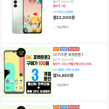
출고가 : 365,200원
할부가 : 0원
LTE키즈22 요금제
월22,000원
비교하기
SK키즈폰 포켓몬폰3
출고가 : 326,700원
할부가 : 0원 ( 3개월간 통신비도 무료 )
ZEM플랜 스마트 요금제
월14,850원
비교하기