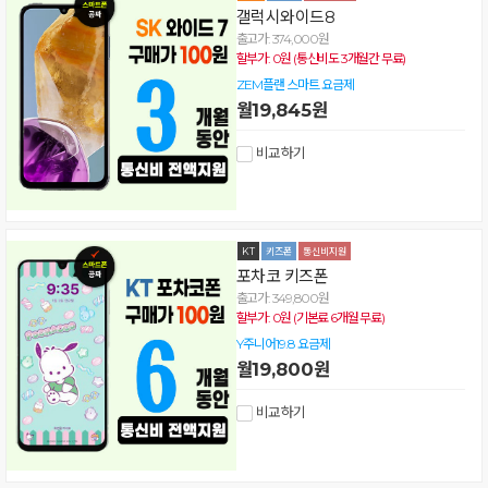
갤럭시와이드8
출고가: 374,000원
할부가: 0원 (통신비도 3개월간 무료)
ZEM플랜 스마트 요금제
월19,845원
비교하기
포차코 키즈폰
출고가: 349,800원
할부가: 0원 (기본료 6개월 무료)
Y주니어19.8 요금제
월19,800원
비교하기