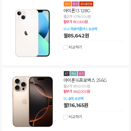
아이폰13 128G
출고가: 1,078,000원
할부가: 150,000원
5GX 레귤러플러스 요금제
월85,642원
비교하기
아이폰16프로맥스 256G
출고가: 1,892,000원
할부가: 1,642,000원
5G 슬림 요금제
월116,165원
비교하기