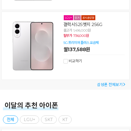
갤럭시S25엣지 256G
출고가 : 1,496,000원
할부가 : 736,000원
5G 프리미어 플러스 요금제
월137,588원
비교하기
삼성폰 전체보기
이달의 추천 아이폰
전체
LGU+
SKT
KT