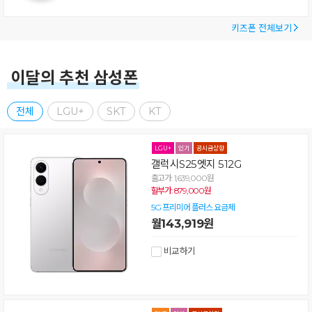
키즈폰 전체보기
이달의 추천 삼성폰
전체
LGU+
SKT
KT
갤럭시S25엣지 512G
출고가: 1,639,000원
할부가: 879,000원
5G 프리미어 플러스 요금제
월143,919원
비교하기