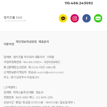
110.466.243092
엠키즈몰 SNS
개인정보취급방침
제휴문의
이용약관
업체명 : 엠키즈몰 주식회사 대표이사 : 기여운
사업자등록번호 : 184-86-03594
사업자정보확인
통신판매업신고번호 : 제 2024-다산-0882호
고객정보관리책임자 : 정순규( wizm@wizm.co.kr)
주소 : 경기 남양주시 미금로239
[ 고객센터 ]
업체명 : 피에스솔루션 대표 : 정순규
전화번호 : 1833-6539 팩스 : 02-6919-2519
상담시간 : 평일 / 토요일 10시00분 ~ 18시00분 ( 일요일 휴무 )