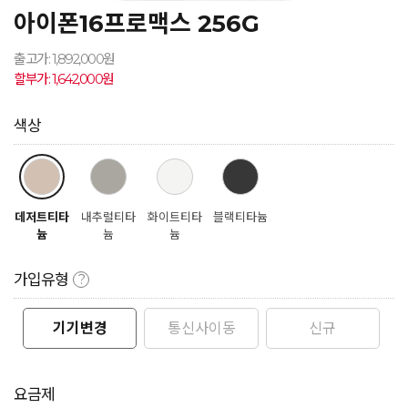
아이폰16프로맥스 256G
출고가: 1,892,000원
할부가: 1,642,000원
색상
데저트티타
내추럴티타
화이트티타
블랙티타늄
늄
늄
늄
가입유형
?
기기변경
통신사이동
신규
요금제