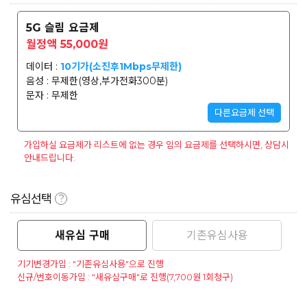
5G 슬림 요금제
월정액 55,000원
데이터 :
10기가(소진후1Mbps무제한)
음성 : 무제한(영상,부가전화300분)
문자 : 무제한
다른요금제 선택
가입하실 요금제가 리스트에 없는 경우 임의 요금제를 선택하시면, 상담시
안내드립니다.
유심선택
?
새유심 구매
기존유심사용
기기변경가입 : "기존유심사용"으로 진행
신규/번호이동가입 : "새유심구매"로 진행(7,700원 1회청구)